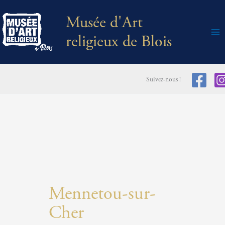
Aller
Musée d'Art
au
religieux de Blois
contenu
Suivez-nous !
Mennetou-sur-
Cher