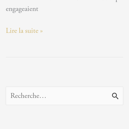
engageaient
Saint
Lire la suite »
Eutrope
R
e
c