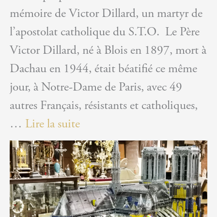
mémoire de Victor Dillard, un martyr de
l’apostolat catholique du S.T.O. Le Père
Victor Dillard, né à Blois en 1897, mort à
Dachau en 1944, était béatifié ce même
jour, à Notre-Dame de Paris, avec 49
autres Français, résistants et catholiques,
:
…
Lire la suite
Victor
Dillard,
un
martyr
de