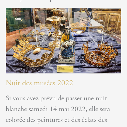
Souscri
« THÉ
&
GRÉGO
Nuit des musées 2022
Si vous avez prévu de passer une nuit
blanche samedi 14 mai 2022, elle sera
colorée des peintures et des éclats des