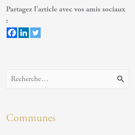
de
Partagez l'article avec vos amis sociaux
Noël
:
R
e
c
Communes
h