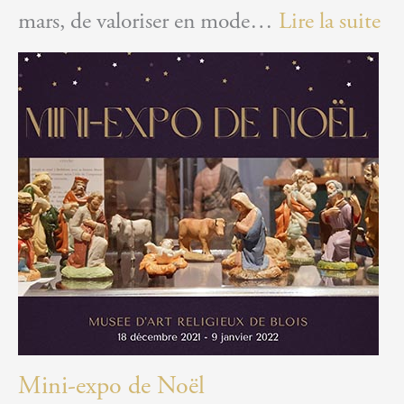
:
mars, de valoriser en mode…
Lire la suite
U
mu
ci
ho
!
Mini-expo de Noël