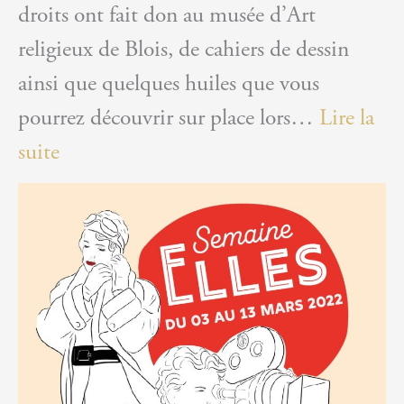
droits ont fait don au musée d’Art
religieux de Blois, de cahiers de dessin
ainsi que quelques huiles que vous
pourrez découvrir sur place lors…
Lire la
:
suite
Récente
donation
d’œuvres
de
Jacques
Rivet