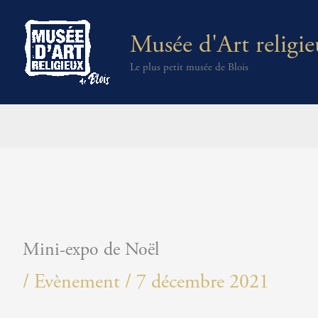
Aller
Musée d'Art religie
au
Le plus petit musée de Blois
contenu
Mini-expo de Noël
/
Evènement
/
7 décembre 2021