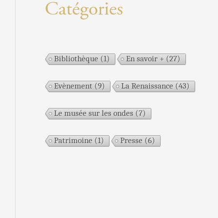
Catégories
Bibliothèque
(1)
En savoir +
(27)
Evènement
(9)
La Renaissance
(43)
Le musée sur les ondes
(7)
Patrimoine
(1)
Presse
(6)