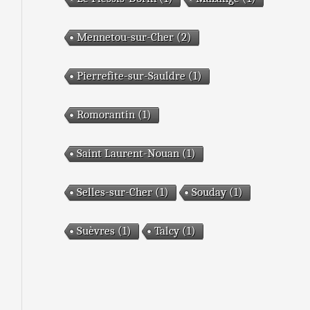
Mennetou-sur-Cher
(2)
:
Pierrefite-sur-Sauldre
(1)
Romorantin
(1)
Saint Laurent-Nouan
(1)
Selles-sur-Cher
(1)
Souday
(1)
Suèvres
(1)
Talcy
(1)